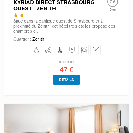
KYRIAD DIRECT STRASBOURG
7.6
OUEST - ZÉNITH
Bien
Situé dans la banlieue ouest de Strasbourg et à
proximité du Zénith, cet hôtel trois étoiles propose des
chambres cli...
Quartier :
Zenith
à partir de
47 €
DÉTAILS