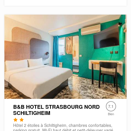
B&B HOTEL STRASBOURG NORD
7.1
SCHILTIGHEIM
Bien
Hôtel 2 étoiles à Schiltigheim, chambres confortables,
parking gratuit, Wi-Fi haut débit et petit-déjeuner varié.​