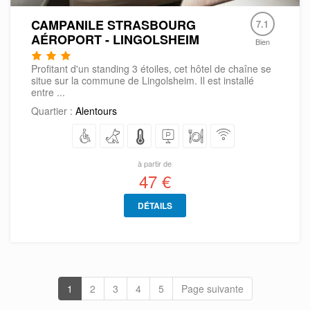
CAMPANILE STRASBOURG
7.1
AÉROPORT - LINGOLSHEIM
Bien
Profitant d'un standing 3 étoiles, cet hôtel de chaîne se
situe sur la commune de Lingolsheim. Il est installé
entre ...
Quartier :
Alentours
à partir de
47 €
DÉTAILS
1
2
3
4
5
Page suivante