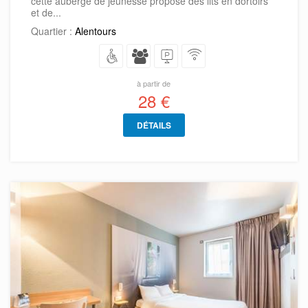
cette auberge de jeunesse propose des lits en dortoirs
et de...
Quartier :
Alentours
à partir de
28 €
DÉTAILS