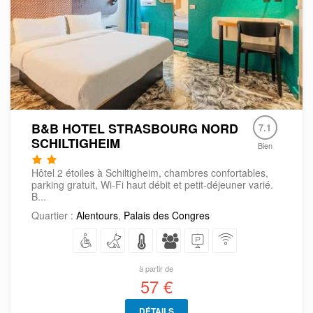
B&B HOTEL STRASBOURG NORD
7.1
SCHILTIGHEIM
Bien
Hôtel 2 étoiles à Schiltigheim, chambres confortables,
parking gratuit, Wi-Fi haut débit et petit-déjeuner varié.​
B...
Quartier :
Alentours
,
Palais des Congres
à partir de
57 €
DÉTAILS