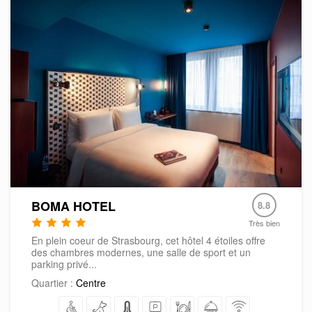
BOMA HOTEL
8.8
Très bien
En plein coeur de Strasbourg, cet hôtel 4 étoiles offre
des chambres modernes, une salle de sport et un
parking privé...
Quartier :
Centre