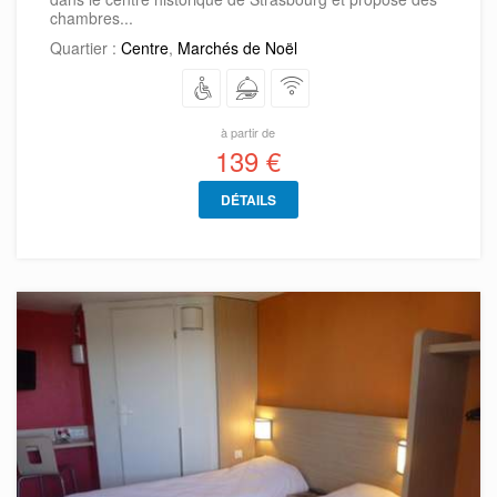
chambres...
Quartier :
Centre
,
Marchés de Noël
à partir de
139 €
DÉTAILS