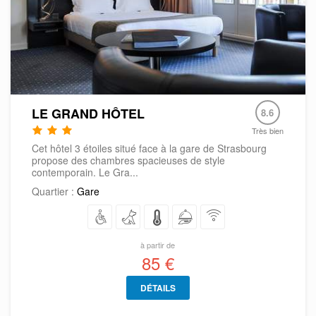
LE GRAND HÔTEL
8.6
Très bien
Cet hôtel 3 étoiles situé face à la gare de Strasbourg
propose des chambres spacieuses de style
contemporain. Le Gra...
Quartier :
Gare
à partir de
85 €
DÉTAILS