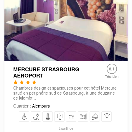
MERCURE STRASBOURG
8.1
AÉROPORT
Très bien
Chambres design et spacieuses pour cet hôtel Mercure
situé en périphérie sud de Strasbourg, à une douzaine
de kilomèt...
Quartier :
Alentours
à partir de