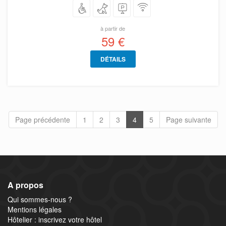
à partir de
59 €
DÉTAILS
Page précédente
1
2
3
4
5
Page suivante
A propos
Qui sommes-nous ?
Mentions légales
Hôtelier : inscrivez votre hôtel