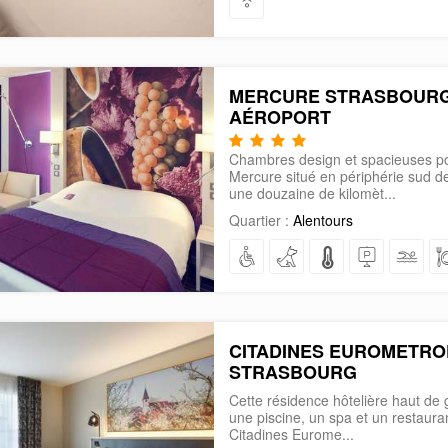
MERCURE STRASBOUR
AÉROPORT
Chambres design et spacieuses po
Mercure situé en périphérie sud d
une douzaine de kilomèt...
Quartier :
Alentours
CITADINES EUROMETR
STRASBOURG
Cette résidence hôtelière haut d
une piscine, un spa et un restaur
Citadines Eurome...