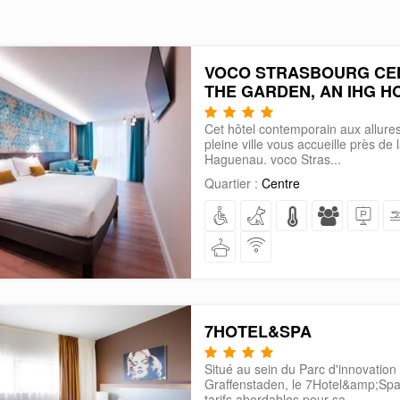
VOCO STRASBOURG CEN
THE GARDEN, AN IHG H
Cet hôtel contemporain aux allures
pleine ville vous accueille près de 
Haguenau. voco Stras...
Quartier :
Centre
7HOTEL&SPA
Situé au sein du Parc d'innovation d
Graffenstaden, le 7Hotel&amp;Spa
tarifs abordables pour sa...