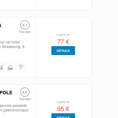
G
8.1
Très bien
à partir de
77 €
ur cet hôtel
e Strasbourg, à
DÉTAILS
OPOLE
8.5
Très bien
à partir de
e gamme possède
95 €
ant gastronomique.
DÉTAILS