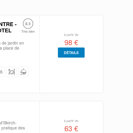
TRE -
8.5
OTEL
Très bien
à partir de
98 €
 de jardin en
la place de
DÉTAILS
à partir de
'Illkirch-
63 €
 pratique des