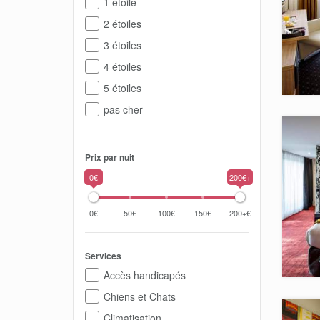
1 étoile
2 étoiles
3 étoiles
4 étoiles
5 étoiles
pas cher
Prix par nuit
0€
200€+
0€
50€
100€
150€
200+€
Services
Accès handicapés
Chiens et Chats
Climatisation