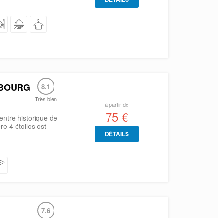
SBOURG
8.1
Très bien
à partir de
75 €
entre historique de
re 4 étoiles est
DÉTAILS
7.6