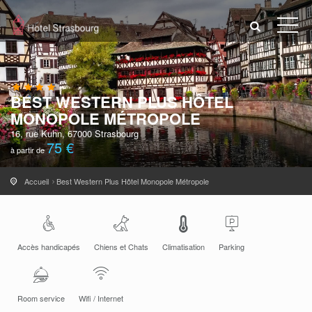
BEST WESTERN PLUS HÔTEL
MONOPOLE MÉTROPOLE
16, rue Kuhn, 67000 Strasbourg
75 €
à partir de
Accueil
Best Western Plus Hôtel Monopole Métropole
Accès handicapés
Chiens et Chats
Climatisation
Parking
Room service
Wifi / Internet