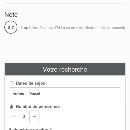
Note
8.7
Très bien
(Basé sur
de vrais clients de l'établissement)
2764 avis
Votre recherche
Dates de séjour
Arrivée
—
Départ
Nombre de personnes
-
+
8 chambres ou plus ?