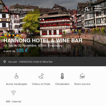
HANNONG HOTEL & WINE BAR
15, rue du 22 Novembre, 67000 Strasbourg
105 €
à partir de
Accueil
HANNONG Hotel & Wine Bar
Accès handicapés
Chiens et Chats
Climatisation
Room service
Wifi / Internet