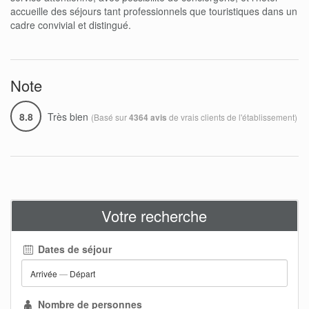
accueille des séjours tant professionnels que touristiques dans un
cadre convivial et distingué.
Note
8.8
Très bien
(Basé sur
de vrais clients de l'établissement)
4364 avis
Votre recherche
Dates de séjour
Arrivée
—
Départ
Nombre de personnes